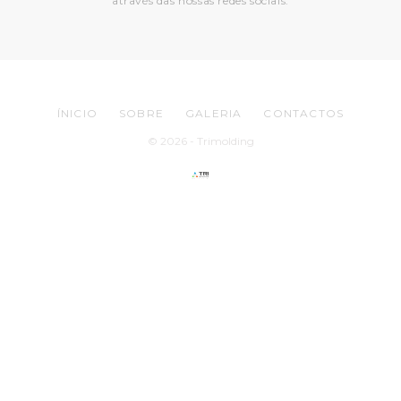
através das nossas redes sociais.
ÍNICIO
SOBRE
GALERIA
CONTACTOS
© 2026 - Trimolding